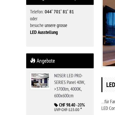
t
s
Telefon:
044‘ 701‘ 81‘ 81
e
oder
i
besuche
unsere grosse
t
LED Ausstellung
e
Angebote
NOSER LED PRO-
SERIES Panel 40W,
LED
>3700lm, 4000K,
600x600cm
…für Fa
CHF 98.40
-20%
LED Cont
*
UVP CHF 123.00