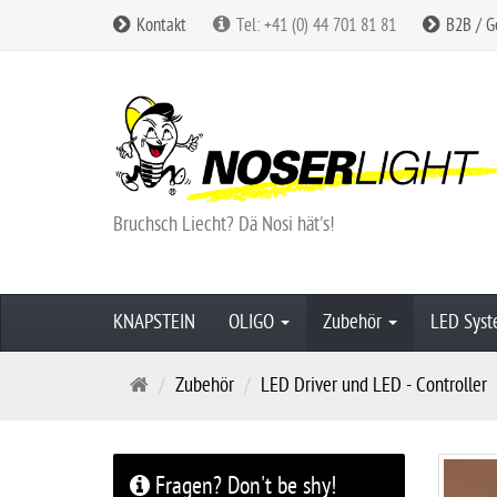
Kontakt
Tel: +41 (0) 44 701 81 81
B2B / G
Bruchsch Liecht? Dä Nosi hät's!
KNAPSTEIN
OLIGO
Zubehör
LED Sys
S
Zubehör
LED Driver und LED - Controller
t
a
r
Fragen? Don't be shy!